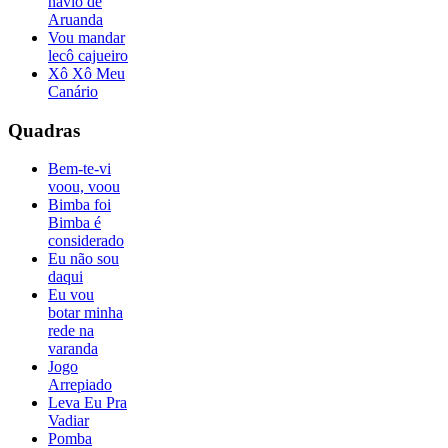
navio de
Aruanda
Vou mandar
lecô cajueiro
Xô Xô Meu
Canário
Quadras
Bem-te-vi
voou, voou
Bimba foi
Bimba é
considerado
Eu não sou
daqui
Eu vou
botar minha
rede na
varanda
Jogo
Arrepiado
Leva Eu Pra
Vadiar
Pomba