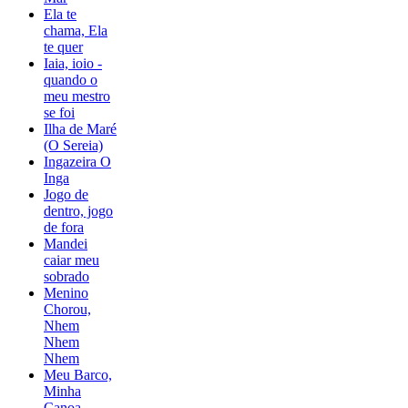
Ela te
chama, Ela
te quer
Iaia, ioio -
quando o
meu mestro
se foi
Ilha de Maré
(O Sereia)
Ingazeira O
Inga
Jogo de
dentro, jogo
de fora
Mandei
caiar meu
sobrado
Menino
Chorou,
Nhem
Nhem
Nhem
Meu Barco,
Minha
Canoa