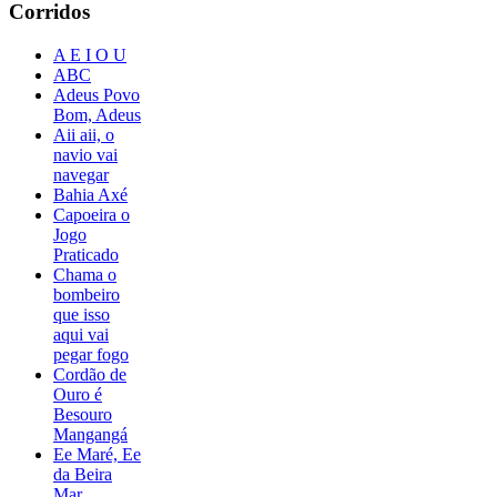
Corridos
A E I O U
ABC
Adeus Povo
Bom, Adeus
Aii aii, o
navio vai
navegar
Bahia Axé
Capoeira o
Jogo
Praticado
Chama o
bombeiro
que isso
aqui vai
pegar fogo
Cordão de
Ouro é
Besouro
Mangangá
Ee Maré, Ee
da Beira
Mar