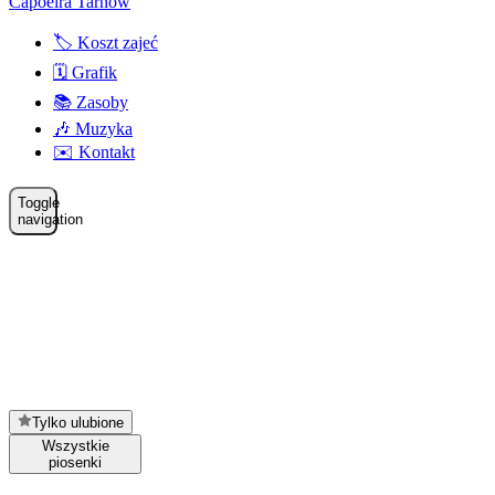
Capoeira Tarnów
🏷️ Koszt zajeć
🗓️ Grafik
📚 Zasoby
🎶 Muzyka
✉️ Kontakt
Toggle
navigation
Tylko ulubione
Wszystkie
piosenki