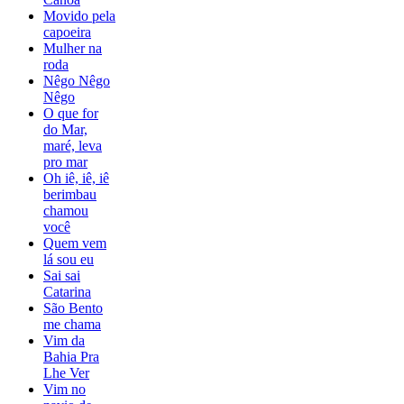
Movido pela
capoeira
Mulher na
roda
Nêgo Nêgo
Nêgo
O que for
do Mar,
maré, leva
pro mar
Oh iê, iê, iê
berimbau
chamou
você
Quem vem
lá sou eu
Sai sai
Catarina
São Bento
me chama
Vim da
Bahia Pra
Lhe Ver
Vim no