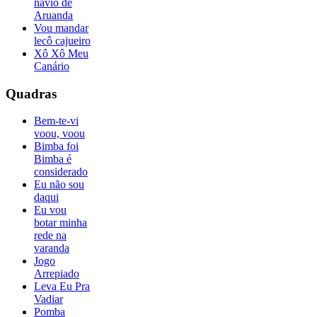
navio de
Aruanda
Vou mandar
lecô cajueiro
Xô Xô Meu
Canário
Quadras
Bem-te-vi
voou, voou
Bimba foi
Bimba é
considerado
Eu não sou
daqui
Eu vou
botar minha
rede na
varanda
Jogo
Arrepiado
Leva Eu Pra
Vadiar
Pomba