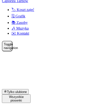
Capoeira Tarnów
🏷️ Koszt zajeć
🗓️ Grafik
📚 Zasoby
🎶 Muzyka
✉️ Kontakt
Toggle
navigation
Tylko ulubione
Wszystkie
piosenki