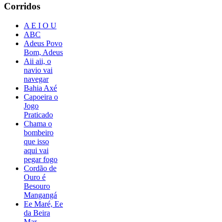
Corridos
A E I O U
ABC
Adeus Povo
Bom, Adeus
Aii aii, o
navio vai
navegar
Bahia Axé
Capoeira o
Jogo
Praticado
Chama o
bombeiro
que isso
aqui vai
pegar fogo
Cordão de
Ouro é
Besouro
Mangangá
Ee Maré, Ee
da Beira
Mar