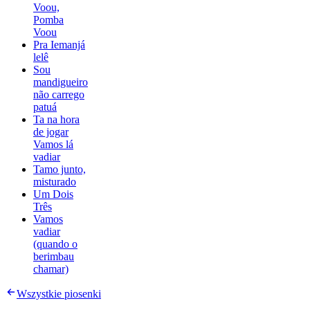
Voou,
Pomba
Voou
Pra Iemanjá
lelê
Sou
mandigueiro
não carrego
patuá
Ta na hora
de jogar
Vamos lá
vadiar
Tamo junto,
misturado
Um Dois
Três
Vamos
vadiar
(quando o
berimbau
chamar)
Wszystkie piosenki