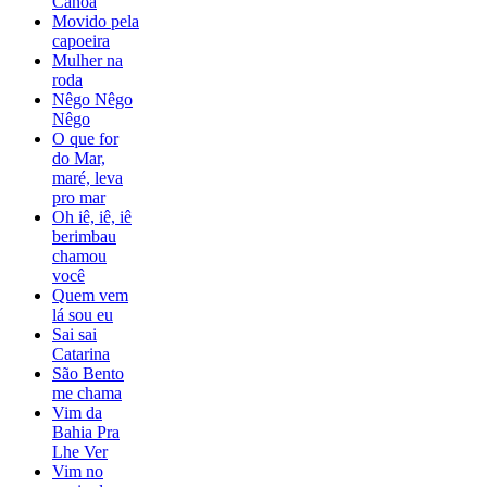
Canoa
Movido pela
capoeira
Mulher na
roda
Nêgo Nêgo
Nêgo
O que for
do Mar,
maré, leva
pro mar
Oh iê, iê, iê
berimbau
chamou
você
Quem vem
lá sou eu
Sai sai
Catarina
São Bento
me chama
Vim da
Bahia Pra
Lhe Ver
Vim no