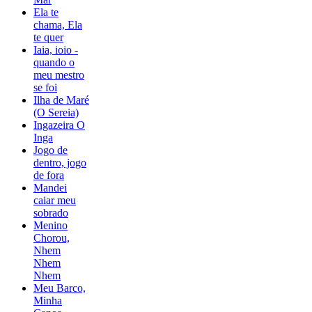
Ela te
chama, Ela
te quer
Iaia, ioio -
quando o
meu mestro
se foi
Ilha de Maré
(O Sereia)
Ingazeira O
Inga
Jogo de
dentro, jogo
de fora
Mandei
caiar meu
sobrado
Menino
Chorou,
Nhem
Nhem
Nhem
Meu Barco,
Minha