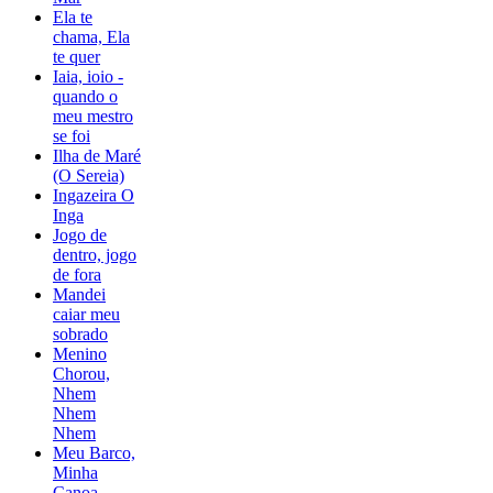
Ela te
chama, Ela
te quer
Iaia, ioio -
quando o
meu mestro
se foi
Ilha de Maré
(O Sereia)
Ingazeira O
Inga
Jogo de
dentro, jogo
de fora
Mandei
caiar meu
sobrado
Menino
Chorou,
Nhem
Nhem
Nhem
Meu Barco,
Minha
Canoa