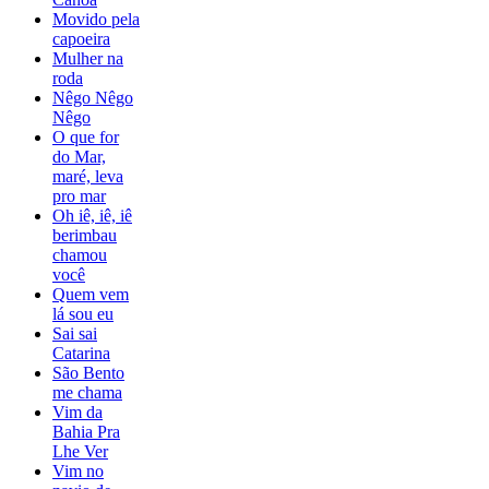
Movido pela
capoeira
Mulher na
roda
Nêgo Nêgo
Nêgo
O que for
do Mar,
maré, leva
pro mar
Oh iê, iê, iê
berimbau
chamou
você
Quem vem
lá sou eu
Sai sai
Catarina
São Bento
me chama
Vim da
Bahia Pra
Lhe Ver
Vim no