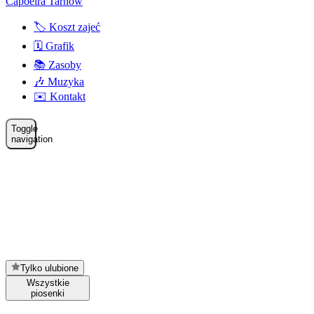
Capoeira Tarnów
🏷️ Koszt zajeć
🗓️ Grafik
📚 Zasoby
🎶 Muzyka
✉️ Kontakt
Toggle
navigation
Tylko ulubione
Wszystkie
piosenki