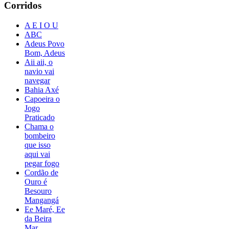
Corridos
A E I O U
ABC
Adeus Povo
Bom, Adeus
Aii aii, o
navio vai
navegar
Bahia Axé
Capoeira o
Jogo
Praticado
Chama o
bombeiro
que isso
aqui vai
pegar fogo
Cordão de
Ouro é
Besouro
Mangangá
Ee Maré, Ee
da Beira
Mar