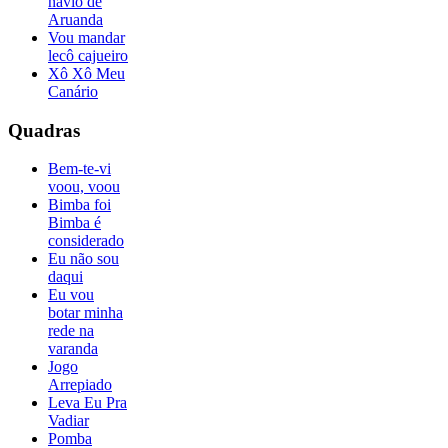
navio de
Aruanda
Vou mandar
lecô cajueiro
Xô Xô Meu
Canário
Quadras
Bem-te-vi
voou, voou
Bimba foi
Bimba é
considerado
Eu não sou
daqui
Eu vou
botar minha
rede na
varanda
Jogo
Arrepiado
Leva Eu Pra
Vadiar
Pomba