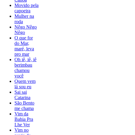
Movido pela
capoeira
Mulher na
roda
Nêgo Nêgo
Nêgo
O que for
do Mar,
maré, leva
pro mar
Oh iê, iê, iê
berimbau
chamou
você
Quem vem
lá sou eu
Sai sai
Catarina
São Bento
me chama
Vim da
Bahia Pra
Lhe Ver
Vim no