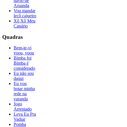
navio de
Aruanda
Vou mandar
lecô cajueiro
Xô Xô Meu
Canário
Quadras
Bem-te-vi
voou, voou
Bimba foi
Bimba é
considerado
Eu não sou
daqui
Eu vou
botar minha
rede na
varanda
Jogo
Arrepiado
Leva Eu Pra
Vadiar
Pomba