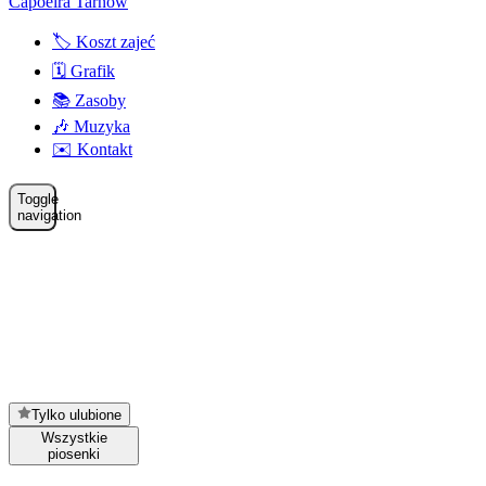
Capoeira Tarnów
🏷️ Koszt zajeć
🗓️ Grafik
📚 Zasoby
🎶 Muzyka
✉️ Kontakt
Toggle
navigation
Tylko ulubione
Wszystkie
piosenki