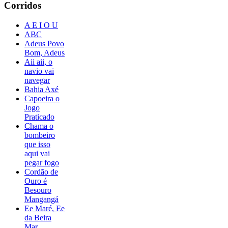
Corridos
A E I O U
ABC
Adeus Povo
Bom, Adeus
Aii aii, o
navio vai
navegar
Bahia Axé
Capoeira o
Jogo
Praticado
Chama o
bombeiro
que isso
aqui vai
pegar fogo
Cordão de
Ouro é
Besouro
Mangangá
Ee Maré, Ee
da Beira
Mar