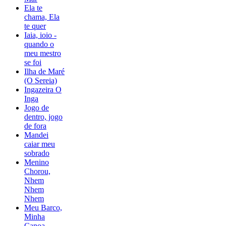
Ela te
chama, Ela
te quer
Iaia, ioio -
quando o
meu mestro
se foi
Ilha de Maré
(O Sereia)
Ingazeira O
Inga
Jogo de
dentro, jogo
de fora
Mandei
caiar meu
sobrado
Menino
Chorou,
Nhem
Nhem
Nhem
Meu Barco,
Minha
Canoa