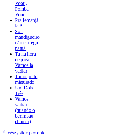
Voou,
Pomba
Voou
Pra Iemanjá
lelê
Sou
mandigueiro
não carrego
patuá
Ta na hora
de jogar
Vamos lá
vadiar
Tamo junto,
misturado
Um Dois
Três
Vamos
vadiar
(quando o
berimbau
chamar)
Wszystkie piosenki