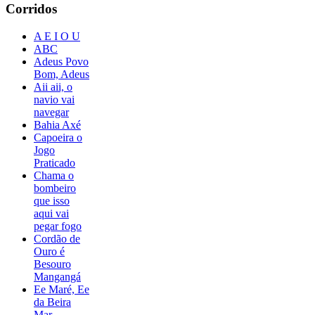
Corridos
A E I O U
ABC
Adeus Povo
Bom, Adeus
Aii aii, o
navio vai
navegar
Bahia Axé
Capoeira o
Jogo
Praticado
Chama o
bombeiro
que isso
aqui vai
pegar fogo
Cordão de
Ouro é
Besouro
Mangangá
Ee Maré, Ee
da Beira
Mar