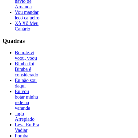
navio de
Aruanda
Vou mandar
lecô cajueiro
Xô Xô Meu
Canário
Quadras
Bem-te-vi
voou, voou
Bimba foi
Bimba é
considerado
Eu não sou
daqui
Eu vou
botar minha
rede na
varanda
Jogo
Arrepiado
Leva Eu Pra
Vadiar
Pomba