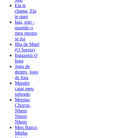
Ela te
chama, Ela
te quer
Iaia, ioio -
quando o
meu mestro
se foi
Ilha de Maré
(O Sereia)
Ingazeira O
Inga
Jogo de
dentro, jogo
de fora
Mandei
caiar meu
sobrado
Menino
Chorou,
Nhem
Nhem
Nhem
Meu Barco,
Minha