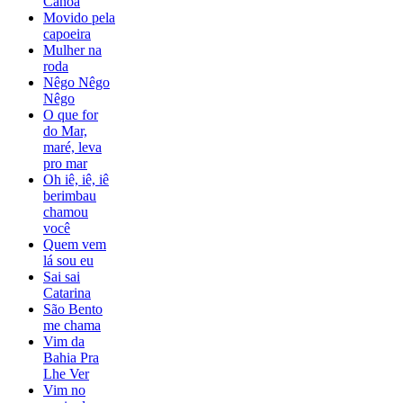
Canoa
Movido pela
capoeira
Mulher na
roda
Nêgo Nêgo
Nêgo
O que for
do Mar,
maré, leva
pro mar
Oh iê, iê, iê
berimbau
chamou
você
Quem vem
lá sou eu
Sai sai
Catarina
São Bento
me chama
Vim da
Bahia Pra
Lhe Ver
Vim no