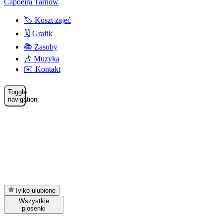
Capoeira Tarnów
🏷️ Koszt zajeć
🗓️ Grafik
📚 Zasoby
🎶 Muzyka
✉️ Kontakt
Toggle
navigation
Tylko ulubione
Wszystkie
piosenki