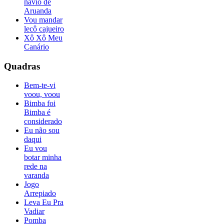
navio de
Aruanda
Vou mandar
lecô cajueiro
Xô Xô Meu
Canário
Quadras
Bem-te-vi
voou, voou
Bimba foi
Bimba é
considerado
Eu não sou
daqui
Eu vou
botar minha
rede na
varanda
Jogo
Arrepiado
Leva Eu Pra
Vadiar
Pomba