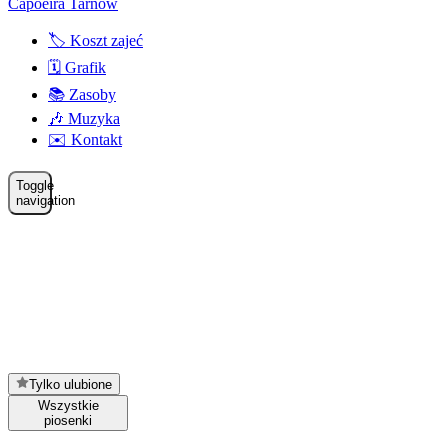
Capoeira Tarnów
🏷️ Koszt zajeć
🗓️ Grafik
📚 Zasoby
🎶 Muzyka
✉️ Kontakt
Toggle
navigation
Tylko ulubione
Wszystkie
piosenki