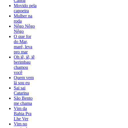
Canoa
Movido pela
capoeira
Mulher na
roda
Nêgo Nêgo
Nêgo
O que for
do Mar,
maré, leva
pro mar
Oh iê, iê, iê
berimbau
chamou
você
Quem vem
lá sou eu
Sai sai
Catarina
São Bento
me chama
Vim da
Bahia Pra
Lhe Ver
Vim no