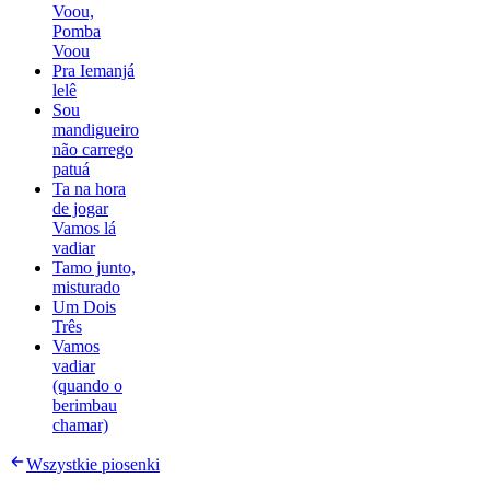
Voou,
Pomba
Voou
Pra Iemanjá
lelê
Sou
mandigueiro
não carrego
patuá
Ta na hora
de jogar
Vamos lá
vadiar
Tamo junto,
misturado
Um Dois
Três
Vamos
vadiar
(quando o
berimbau
chamar)
Wszystkie piosenki