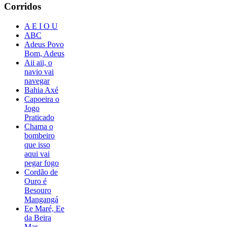
Corridos
A E I O U
ABC
Adeus Povo
Bom, Adeus
Aii aii, o
navio vai
navegar
Bahia Axé
Capoeira o
Jogo
Praticado
Chama o
bombeiro
que isso
aqui vai
pegar fogo
Cordão de
Ouro é
Besouro
Mangangá
Ee Maré, Ee
da Beira
Mar