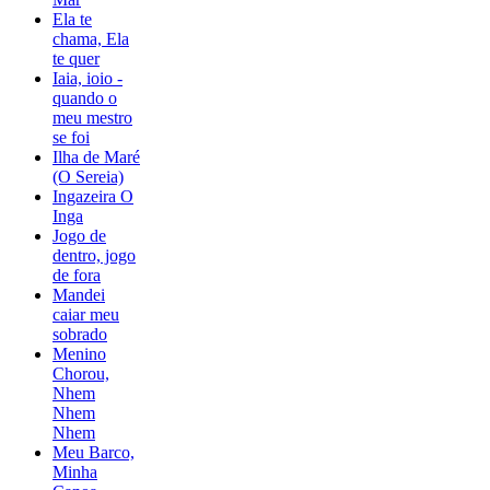
Ela te
chama, Ela
te quer
Iaia, ioio -
quando o
meu mestro
se foi
Ilha de Maré
(O Sereia)
Ingazeira O
Inga
Jogo de
dentro, jogo
de fora
Mandei
caiar meu
sobrado
Menino
Chorou,
Nhem
Nhem
Nhem
Meu Barco,
Minha