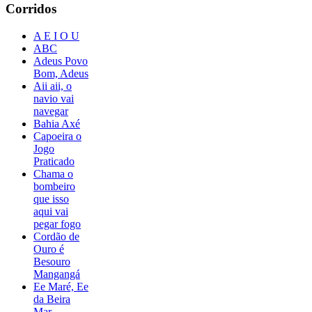
Corridos
A E I O U
ABC
Adeus Povo
Bom, Adeus
Aii aii, o
navio vai
navegar
Bahia Axé
Capoeira o
Jogo
Praticado
Chama o
bombeiro
que isso
aqui vai
pegar fogo
Cordão de
Ouro é
Besouro
Mangangá
Ee Maré, Ee
da Beira
Mar