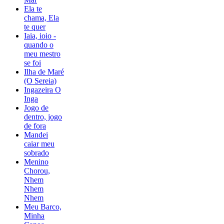
Ela te
chama, Ela
te quer
Iaia, ioio -
quando o
meu mestro
se foi
Ilha de Maré
(O Sereia)
Ingazeira O
Inga
Jogo de
dentro, jogo
de fora
Mandei
caiar meu
sobrado
Menino
Chorou,
Nhem
Nhem
Nhem
Meu Barco,
Minha