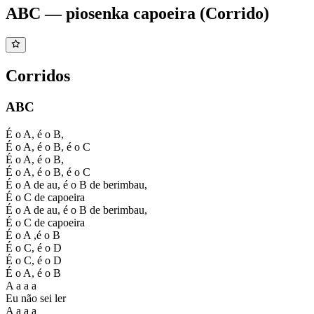
ABC — piosenka capoeira (Corrido)
Corridos
ABC
É o A, é o B,
É o A, é o B, é o C
É o A, é o B,
É o A, é o B, é o C
É o A de au, é o B de berimbau,
É o C de capoeira
É o A de au, é o B de berimbau,
É o C de capoeira
É o A ,é o B
É o C, é o D
É o C, é o D
É o A, é o B
A a a a
Eu não sei ler
A a a a