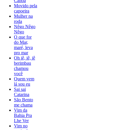
Canoa
Movido pela
capoeira
Mulher na
roda
Nêgo Nêgo
Nêgo
O que for
do Mar,
maré, leva
pro mar
Oh iê, iê, iê
berimbau
chamou
você
Quem vem
lá sou eu
Sai sai
Catarina
São Bento
me chama
Vim da
Bahia Pra
Lhe Ver
Vim no