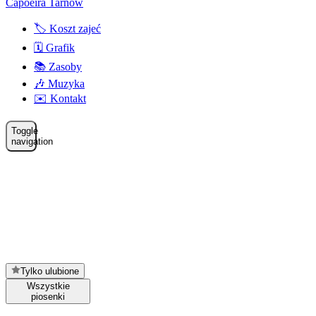
Capoeira Tarnów
🏷️ Koszt zajeć
🗓️ Grafik
📚 Zasoby
🎶 Muzyka
✉️ Kontakt
Toggle
navigation
Tylko ulubione
Wszystkie
piosenki