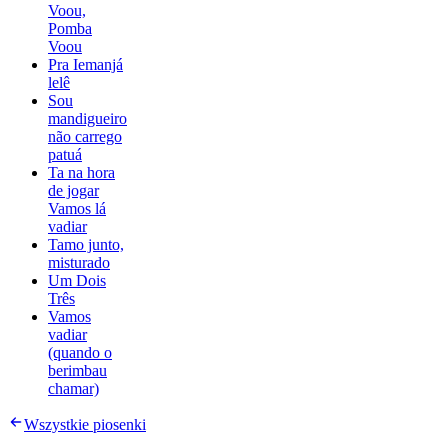
Voou,
Pomba
Voou
Pra Iemanjá
lelê
Sou
mandigueiro
não carrego
patuá
Ta na hora
de jogar
Vamos lá
vadiar
Tamo junto,
misturado
Um Dois
Três
Vamos
vadiar
(quando o
berimbau
chamar)
Wszystkie piosenki