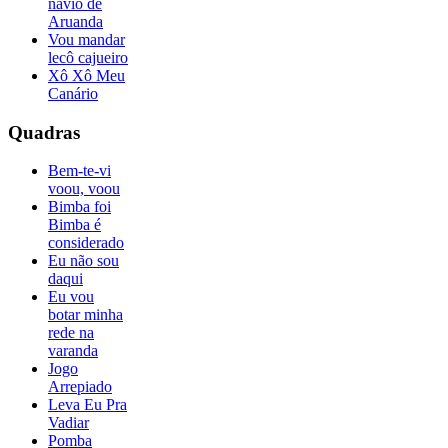
navio de
Aruanda
Vou mandar
lecô cajueiro
Xô Xô Meu
Canário
Quadras
Bem-te-vi
voou, voou
Bimba foi
Bimba é
considerado
Eu não sou
daqui
Eu vou
botar minha
rede na
varanda
Jogo
Arrepiado
Leva Eu Pra
Vadiar
Pomba