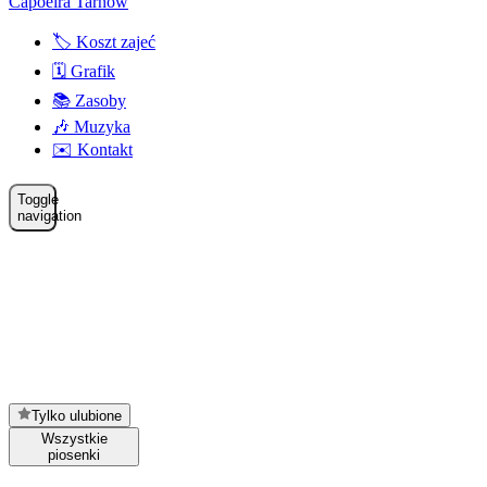
Capoeira Tarnów
🏷️ Koszt zajeć
🗓️ Grafik
📚 Zasoby
🎶 Muzyka
✉️ Kontakt
Toggle
navigation
Tylko ulubione
Wszystkie
piosenki