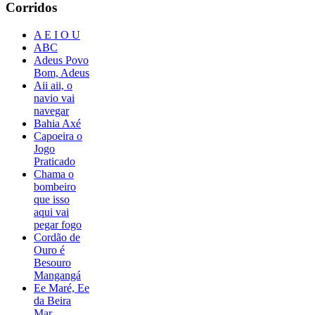
Corridos
A E I O U
ABC
Adeus Povo
Bom, Adeus
Aii aii, o
navio vai
navegar
Bahia Axé
Capoeira o
Jogo
Praticado
Chama o
bombeiro
que isso
aqui vai
pegar fogo
Cordão de
Ouro é
Besouro
Mangangá
Ee Maré, Ee
da Beira
Mar