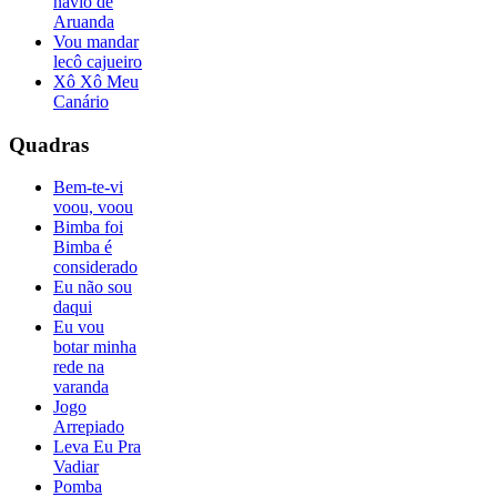
navio de
Aruanda
Vou mandar
lecô cajueiro
Xô Xô Meu
Canário
Quadras
Bem-te-vi
voou, voou
Bimba foi
Bimba é
considerado
Eu não sou
daqui
Eu vou
botar minha
rede na
varanda
Jogo
Arrepiado
Leva Eu Pra
Vadiar
Pomba