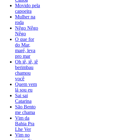
Movido pela
capoeira
Mulher na
roda
Nêgo Nêgo
Nêgo
O que for
do Mar,
maré, leva
pro mar
Oh iê, iê, iê
berimbau
chamou
você
Quem vem
lá sou eu
Sai sai
Catarina
São Bento
me chama
Vim da
Bahia Pra
Lhe Ver
Vim no