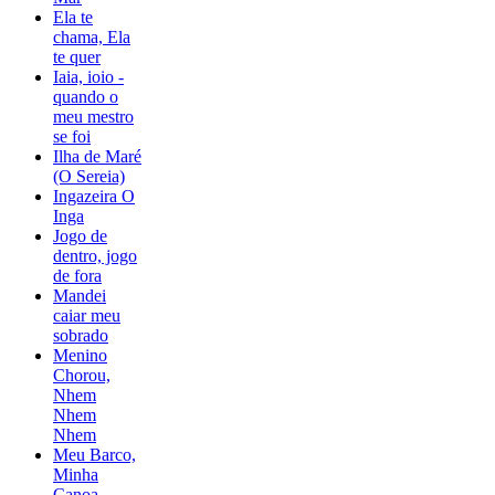
Ela te
chama, Ela
te quer
Iaia, ioio -
quando o
meu mestro
se foi
Ilha de Maré
(O Sereia)
Ingazeira O
Inga
Jogo de
dentro, jogo
de fora
Mandei
caiar meu
sobrado
Menino
Chorou,
Nhem
Nhem
Nhem
Meu Barco,
Minha
Canoa